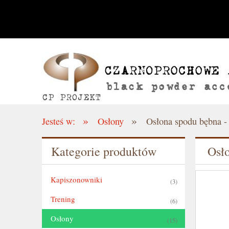
»
»
Jesteś w:
Osłony
Osłona spodu bębna -
Kategorie produktów
Osło
Kapiszonowniki
(3)
Trening
(6)
Osłony
(15)