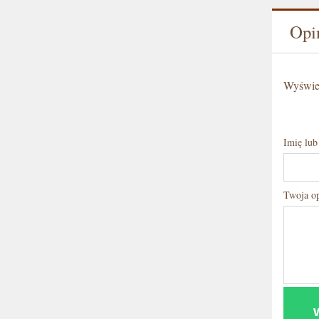
Opin
Wyświet
Imię lub
Twoja op