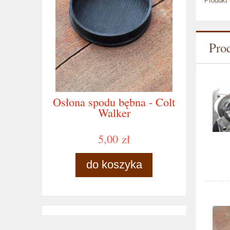
Produkt 
Pro
Osłona spodu bębna - Colt
Walker
5,00 zł
do koszyka