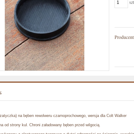
sz
Producent
s
zatyczka) na bęben rewolweru czarnoprochowego, wersja dla Colt Walker
a od strony kul. Chroni załadowany bęben przed wilgocią.