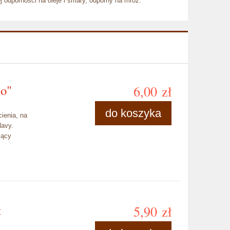
 odporności na oleje i smary, odporny na mróz.
ho"
6,00 zł
do koszyka
ienia, na
Navy.
jący
t
5,90 zł