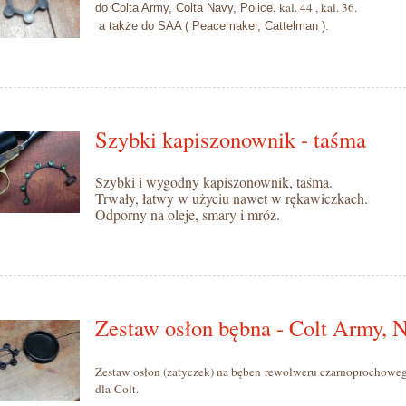
,
kal. 44 , kal. 36.
do Colta Army, Colta Navy, Police
a także do SAA ( Peacemaker, Cattelman ).
Szybki kapiszonownik - taśma
Szybki i wygodny kapiszonownik, taśma.
Trwały, łatwy w użyciu nawet w rękawiczkach.
Odporny na oleje, smary i mróz.
Zestaw osłon bębna - Colt Army, 
Z
estaw osłon (zatyczek) na bęben
rewolweru czarnoprochoweg
dla Colt
.