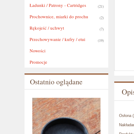
Ładunki / Patrony - Cartridges
(21)
Prochownice, miarki do prochu
(2)
Rękojeść / uchwyt
(7)
Przechowywanie / kufry / etui
(19)
Nowości
Promocje
Ostatnio oglądane
Opi
Osłona (
Nakładan