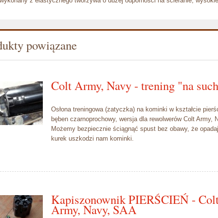
wykonany z elastycznego tworzywa o dużej odporności na ścieranie, wysokiej
dukty powiązane
Colt Army, Navy - trening "na suc
Osłona treningowa (zatyczka) na kominki w kształcie pierśc
bęben czarnoprochowy,
wersja dla rewolwerów Colt Army, 
Możemy bezpiecznie ściągnąć spust bez obawy, że opada
kurek uszkodzi nam kominki.
Kapiszonownik PIERŚCIEŃ - Col
Army, Navy, SAA