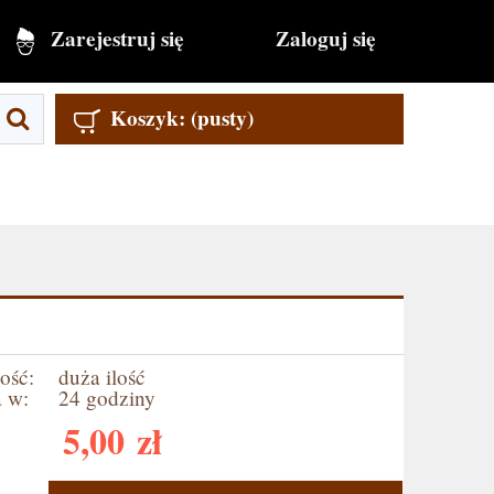
Zarejestruj się
Zaloguj się
Koszyk:
(pusty)
ość:
duża ilość
 w:
24 godziny
5,00 zł